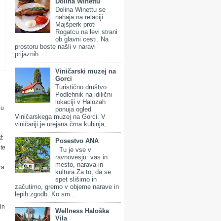
Dolina Winettu
Dolina Winettu se
nahaja na relaciji
Majšperk proti
Rogatcu na levi strani
ob glavni cesti. Na
prostoru boste našli v naravi
prijaznih ...
Viničarski muzej na
Gorci
Turistično društvo
Podlehnik na idilični
lokaciji v Halozah
ju
ponuja ogled
Viničarskega muzej na Gorci. V
viničariji je urejana črna kuhinja, ...
iž
Posestvo ANA
ete
Tu je vse v
ravnovesju: vas in
mesto, narava in
ra
kultura Za to, da se
spet slišimo in
začutimo, gremo v objeme narave in
lepih zgodb. Ko sm...
in
Wellness Haloška
Vila