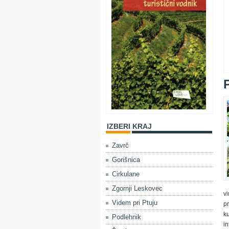
IZBERI KRAJ
Zavrč
Gorišnica
Cirkulane
Zgornji Leskovec
v
Videm pri Ptuju
pr
ku
Podlehnik
in