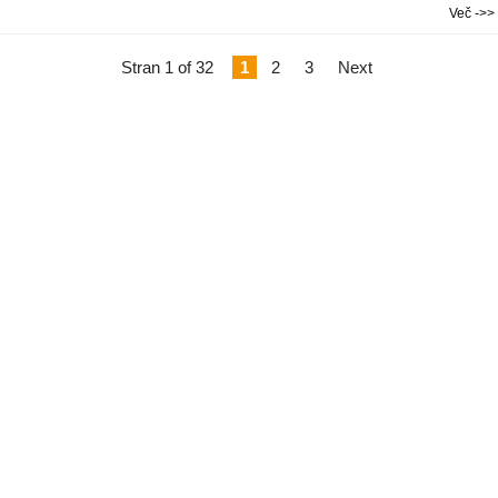
Več ->>
Stran 1 of 32
1
2
3
Next