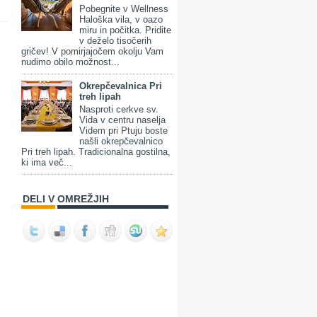
Pobegnite v Wellness
Haloška vila, v oazo
miru in počitka. Pridite
v deželo tisočerih
gričev! V pomirjajočem okolju Vam
nudimo obilo možnost...
Okrepčevalnica Pri
treh lipah
Nasproti cerkve sv.
Vida v centru naselja
Videm pri Ptuju boste
našli okrepčevalnico
Pri treh lipah. Tradicionalna gostilna,
ki ima več...
DELI V OMREŽJIH