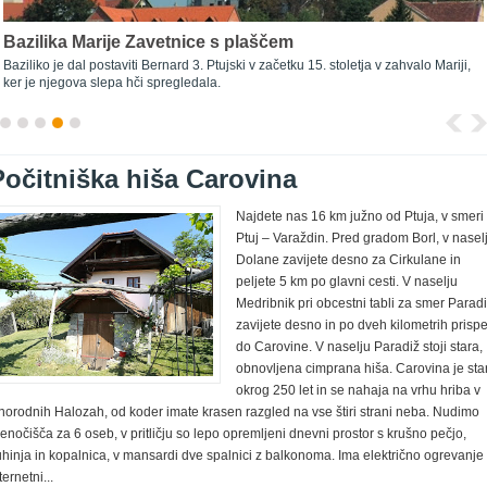
Bazilika Marije Zavetnice s plaščem
Baziliko je dal postaviti Bernard 3. Ptujski v začetku 15. stoletja v zahvalo Mariji,
ker je njegova slepa hči spregledala.
Počitniška hiša Carovina
Najdete nas 16 km južno od Ptuja, v smeri
Ptuj – Varaždin. Pred gradom Borl, v nasel
Dolane zavijete desno za Cirkulane in
peljete 5 km po glavni cesti. V naselju
Medribnik pri obcestni tabli za smer Parad
zavijete desno in po dveh kilometrih prisp
do Carovine. V naselju Paradiž stoji stara,
obnovljena cimprana hiša. Carovina je sta
okrog 250 let in se nahaja na vrhu hriba v
inorodnih Halozah, od koder imate krasen razgled na vse štiri strani neba. Nudimo
enočišča za 6 oseb, v pritličju so lepo opremljeni dnevni prostor s krušno pečjo,
hinja in kopalnica, v mansardi dve spalnici z balkonoma. Ima električno ogrevanje 
ternetni...