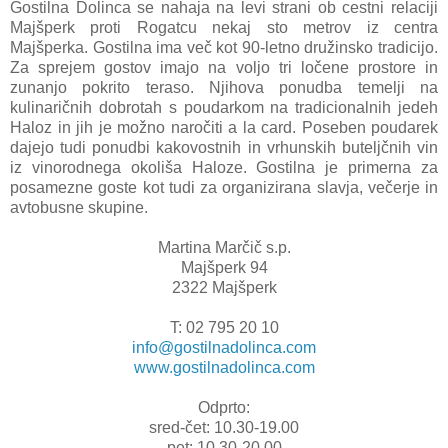
Gostilna Dolinca se nahaja na levi strani ob cestni relaciji
Majšperk proti Rogatcu nekaj sto metrov iz centra
Majšperka. Gostilna ima več kot 90-letno družinsko tradicijo.
Za sprejem gostov imajo na voljo tri ločene prostore in
zunanjo pokrito teraso. Njihova ponudba temelji na
kulinaričnih dobrotah s poudarkom na tradicionalnih jedeh
Haloz in jih je možno naročiti a la card. Poseben poudarek
dajejo tudi ponudbi kakovostnih in vrhunskih buteljčnih vin
iz vinorodnega okoliša Haloze. Gostilna je primerna za
posamezne goste kot tudi za organizirana slavja, večerje in
avtobusne skupine.
Martina Marčič s.p.
Majšperk 94
2322 Majšperk
T: 02 795 20 10
info@gostilnadolinca.com
www.gostilnadolinca.com
Odprto:
sred-čet: 10.30-19.00
pet: 10.30-20.00