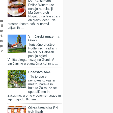
Dolina Winettu
Dolina Winettu se
nahaja na relaciji
Majšperk proti
Rogatcu na levi strani
ob glavni cesti. Na
im
prostoru boste našli v naravi
li
prijaznih ...
ane
4.
Viničarski muzej na
Gorci
na
Turistično društvo
fje
Podlehnik na idilični
 V
lokaciji v Halozah
ponuja ogled
Viničarskega muzej na Gorci. V
viničariji je urejana črna kuhinja, ...
Posestvo ANA
Tu je vse v
ravnovesju: vas in
mesto, narava in
kultura Za to, da se
spet slišimo in
začutimo, gremo v objeme narave in
lepih zgodb. Ko sm...
Okrepčevalnica Pri
treh lipah