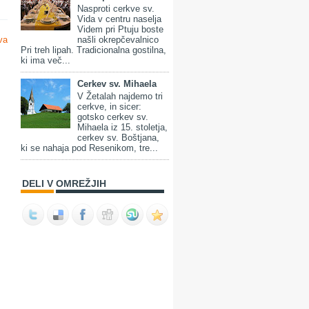
Nasproti cerkve sv.
Vida v centru naselja
Videm pri Ptuju boste
našli okrepčevalnico
va
Pri treh lipah. Tradicionalna gostilna,
ki ima več...
Cerkev sv. Mihaela
V Žetalah najdemo tri
cerkve, in sicer:
gotsko cerkev sv.
Mihaela iz 15. stoletja,
cerkev sv. Boštjana,
ki se nahaja pod Resenikom, tre...
DELI V OMREŽJIH