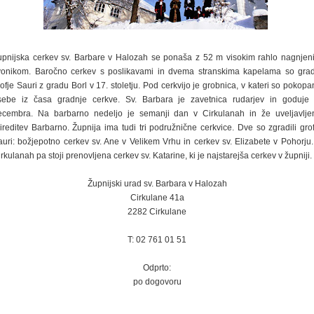
upnijska cerkev sv. Barbare v Halozah se ponaša z 52 m visokim rahlo nagnjen
vonikom. Baročno cerkev s poslikavami in dvema stranskima kapelama so gradi
ofje Sauri z gradu Borl v 17. stoletju. Pod cerkvijo je grobnica, v kateri so pokop
sebe iz časa gradnje cerkve. Sv. Barbara je zavetnica rudarjev in goduje 
ecembra. Na barbarno nedeljo je semanji dan v Cirkulanah in že uveljavlje
ireditev Barbarno. Župnija ima tudi tri podružnične cerkvice. Dve so zgradili gro
auri: božjepotno cerkev sv. Ane v Velikem Vrhu in cerkev sv. Elizabete v Pohorju.
rkulanah pa stoji prenovljena cerkev sv. Katarine, ki je najstarejša cerkev v župniji.
Župnijski urad sv. Barbara v Halozah
Cirkulane 41a
2282 Cirkulane
T: 02 761 01 51
Odprto:
po dogovoru