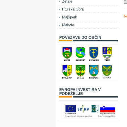
Žetale
Ptujska Gora
N
Majšperk
Makole
POVEZAVE DO OBČIN
EVROPA INVESTIRA V
PODEŽELJE