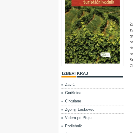
Ž
z
gr
o
d
pr
S
Ci
IZBERI KRAJ
Zavrč
Gorišnica
Cirkulane
Zgornji Leskovec
Videm pri Ptuju
Podlehnik