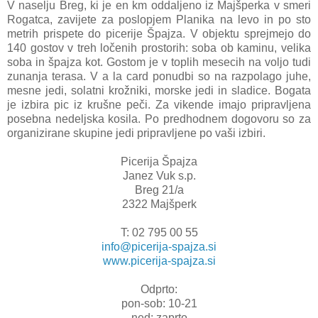
V naselju Breg, ki je en km oddaljeno iz Majšperka v smeri
Rogatca, zavijete za poslopjem Planika na levo in po sto
metrih prispete do picerije Špajza. V objektu sprejmejo do
140 gostov v treh ločenih prostorih: soba ob kaminu, velika
soba in špajza kot. Gostom je v toplih mesecih na voljo tudi
zunanja terasa. V a la card ponudbi so na razpolago juhe,
mesne jedi, solatni krožniki, morske jedi in sladice. Bogata
je izbira pic iz krušne peči. Za vikende imajo pripravljena
posebna nedeljska kosila. Po predhodnem dogovoru so za
organizirane skupine jedi pripravljene po vaši izbiri.
Picerija Špajza
Janez Vuk s.p.
Breg 21/a
2322 Majšperk
T: 02 795 00 55
info@picerija-spajza.si
www.picerija-spajza.si
Odprto:
pon-sob: 10-21
ned: zaprto