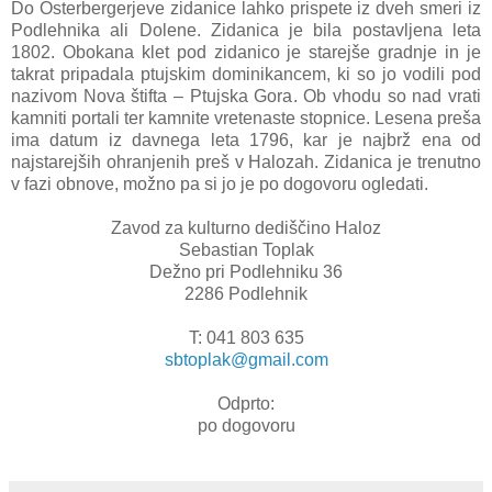
Do Osterbergerjeve zidanice lahko prispete iz dveh smeri iz
Podlehnika ali Dolene. Zidanica je bila postavljena leta
1802. Obokana klet pod zidanico je starejše gradnje in je
takrat pripadala ptujskim dominikancem, ki so jo vodili pod
nazivom Nova štifta – Ptujska Gora. Ob vhodu so nad vrati
kamniti portali ter kamnite vretenaste stopnice. Lesena preša
ima datum iz davnega leta 1796, kar je najbrž ena od
najstarejših ohranjenih preš v Halozah. Zidanica je trenutno
v fazi obnove, možno pa si jo je po dogovoru ogledati.
Zavod za kulturno dediščino Haloz
Sebastian Toplak
Dežno pri Podlehniku 36
2286 Podlehnik
T: 041 803 635
sbtoplak@gmail.com
Odprto:
po dogovoru